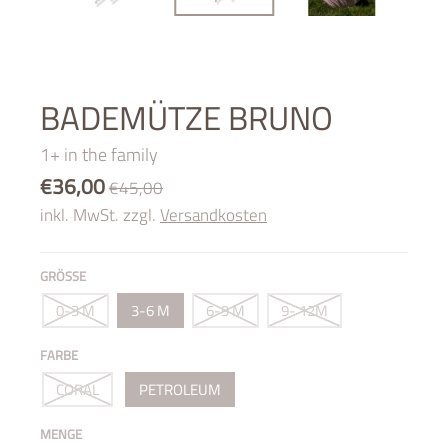
BADEMÜTZE BRUNO
1+ in the family
€36,00
€45,00
inkl. MwSt. zzgl.
Versandkosten
GRÖSSE
0-3 M
3-6 M
6-9 M
9- 12M
FARBE
CORAL
PETROLEUM
MENGE