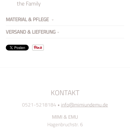
the Family
MATERIAL & PFLEGE
VERSAND & LIEFERUNG
KONTAKT
0521-5218184
•
info@mimiundemu.de
MIMI & EMU
Hagenbruchstr. 6