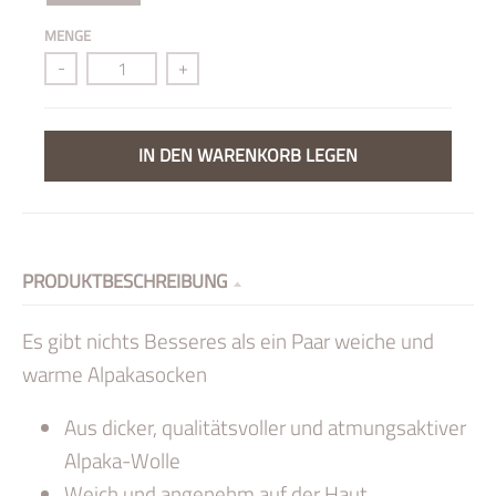
MENGE
-
+
IN DEN WARENKORB LEGEN
PRODUKTBESCHREIBUNG
Es gibt nichts Besseres als ein Paar weiche und
warme Alpakasocken
Aus dicker, qualitätsvoller und atmungsaktiver
Alpaka-Wolle
Weich und angenehm auf der Haut